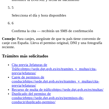
5
Selecciona el día y hora disponibles
6
Confirma la cita — recibirás un SMS de confirmación
Consejo:
Para canjes, asegúrate de que tu país tiene convenio de
canje con España. Lleva el permiso original, DNI y una fotografía
reciente.
Trámites más solicitados
Cita previa Jefaturas de
Tráfico
https://sede.dgt.gob.es/es/tramites_y_multas/cita-
previa/jefaturas/
Canje de permisos de
conducir
https://sede.dgt.gob.es/es/tramites_y_multas/cita-
previa/jefaturas/
Recurso de multa de tráfico
https://sede.dgt.gob.es/es/multas/
Duplicado del permiso de
conducir
https://sede.dgt.gob.es/es/permisos-de-
conducir/duplicado-permiso/