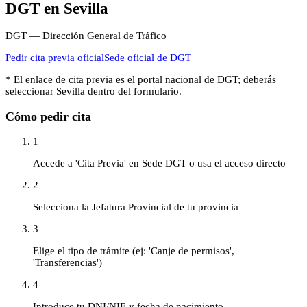
DGT
en
Sevilla
DGT — Dirección General de Tráfico
Pedir cita previa oficial
Sede oficial de
DGT
* El enlace de cita previa es el portal nacional de
DGT
; deberás
seleccionar
Sevilla
dentro del formulario.
Cómo pedir cita
1
Accede a 'Cita Previa' en Sede DGT o usa el acceso directo
2
Selecciona la Jefatura Provincial de tu provincia
3
Elige el tipo de trámite (ej: 'Canje de permisos',
'Transferencias')
4
Introduce tu DNI/NIE y fecha de nacimiento