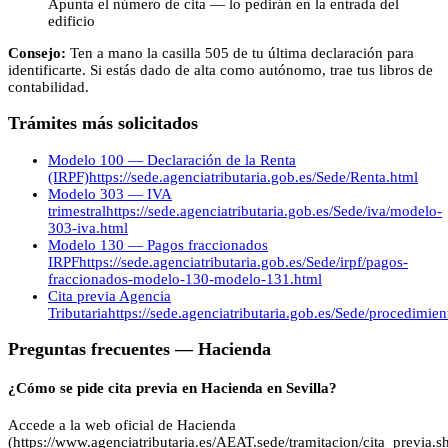
Apunta el número de cita — lo pedirán en la entrada del
edificio
Consejo:
Ten a mano la casilla 505 de tu última declaración para
identificarte. Si estás dado de alta como autónomo, trae tus libros de
contabilidad.
Trámites más solicitados
Modelo 100 — Declaración de la Renta
(IRPF)
https://sede.agenciatributaria.gob.es/Sede/Renta.html
Modelo 303 — IVA
trimestral
https://sede.agenciatributaria.gob.es/Sede/iva/modelo-
303-iva.html
Modelo 130 — Pagos fraccionados
IRPF
https://sede.agenciatributaria.gob.es/Sede/irpf/pagos-
fraccionados-modelo-130-modelo-131.html
Cita previa Agencia
Tributaria
https://sede.agenciatributaria.gob.es/Sede/procedimie
Preguntas frecuentes —
Hacienda
¿Cómo se pide cita previa en Hacienda en Sevilla?
Accede a la web oficial de Hacienda
(https://www.agenciatributaria.es/AEAT.sede/tramitacion/cita_previa.sh