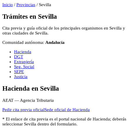
Inicio
/
Provincias
/
Sevilla
Trámites en
Sevilla
Cita previa y guía oficial de los principales organismos en
Sevilla
y
otras ciudades de
Sevilla
.
Comunidad autónoma:
Andalucía
Hacienda
DGT
Extranjería
Seg. Social
SEPE
Justicia
Hacienda
en
Sevilla
AEAT — Agencia Tributaria
Pedir cita previa oficial
Sede oficial de
Hacienda
* El enlace de cita previa es el portal nacional de
Hacienda
; deberás
seleccionar
Sevilla
dentro del formulario.