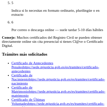
5
Indica si lo necesitas en formato ordinario, plurilingüe o en
extracto
6
Por correo o descarga online — suele tardar 5-10 días hábiles
Consejo:
Muchos certificados del Registro Civil se pueden obtener
directamente online sin cita presencial si tienes Cl@ve o Certificado
Digital.
Trámites más solicitados
Certificado de Antecedentes
Penales
https://sede.mjusticia.gob.es/es/tramites/certificado-
antecedentes
Certificado de
Nacimiento
https://sede.mjusticia.gob.es/es/tramites/certificado-
nacimiento
Certificado de
Matrimonio
https://sede.mjusticia.gob.es/es/tramites/certificado-
matrimonio
Certificado de Últimas
Voluntades
https://sede.mjusticia.gob.es/es/tramites/certificado-