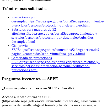
Trámites más solicitados
Prestaciones por
desempleo
https://sede.sepe.gob.es/portalSede/procedimientos-
y-servicios/personas/proteccion-por-desempleo.html
Subsidios para mayores de 52
años
https://sede.sepe.gob.es/portalSede/procedimientos-y-
servicios/personas/proteccion-por-desempleo/subsidios-
desempleo.html
Cita previa
SEPE
https://sede.sepe.gob.es/contenidosSede/generico.do?
pagina=/contenidos/sede_virtual/cita_previa.html
Certificado de prestaciones
SEPE
https://sede.sepe.gob.es/portalSede/procedimientos-y-
servicios/personas/informacion-personal/certificado-
prestaciones.html
Preguntas frecuentes —
SEPE
¿Cómo se pide cita previa en SEPE en Sevilla?
Accede a la web oficial de SEPE
(https://sede.sepe.gob.es/citaPrevia/solicitudCita.do), selecciona la
provincia de Sevilla, elige el trámite y la oficina más cercana, e