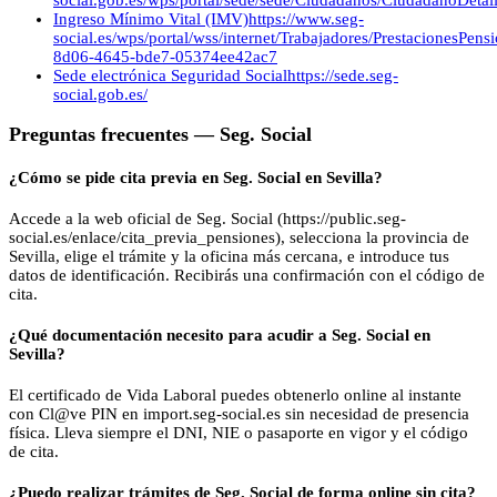
Ingreso Mínimo Vital (IMV)
https://www.seg-
social.es/wps/portal/wss/internet/Trabajadores/PrestacionesPen
8d06-4645-bde7-05374ee42ac7
Sede electrónica Seguridad Social
https://sede.seg-
social.gob.es/
Preguntas frecuentes —
Seg. Social
¿Cómo se pide cita previa en Seg. Social en Sevilla?
Accede a la web oficial de Seg. Social (https://public.seg-
social.es/enlace/cita_previa_pensiones), selecciona la provincia de
Sevilla, elige el trámite y la oficina más cercana, e introduce tus
datos de identificación. Recibirás una confirmación con el código de
cita.
¿Qué documentación necesito para acudir a Seg. Social en
Sevilla?
El certificado de Vida Laboral puedes obtenerlo online al instante
con Cl@ve PIN en import.seg-social.es sin necesidad de presencia
física. Lleva siempre el DNI, NIE o pasaporte en vigor y el código
de cita.
¿Puedo realizar trámites de Seg. Social de forma online sin cita?