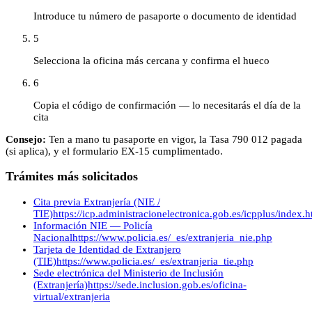
Introduce tu número de pasaporte o documento de identidad
5
Selecciona la oficina más cercana y confirma el hueco
6
Copia el código de confirmación — lo necesitarás el día de la
cita
Consejo:
Ten a mano tu pasaporte en vigor, la Tasa 790 012 pagada
(si aplica), y el formulario EX-15 cumplimentado.
Trámites más solicitados
Cita previa Extranjería (NIE /
TIE)
https://icp.administracionelectronica.gob.es/icpplus/index.h
Información NIE — Policía
Nacional
https://www.policia.es/_es/extranjeria_nie.php
Tarjeta de Identidad de Extranjero
(TIE)
https://www.policia.es/_es/extranjeria_tie.php
Sede electrónica del Ministerio de Inclusión
(Extranjería)
https://sede.inclusion.gob.es/oficina-
virtual/extranjeria