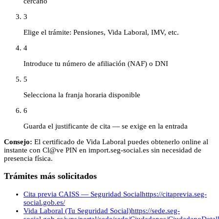
cercano
3
Elige el trámite: Pensiones, Vida Laboral, IMV, etc.
4
Introduce tu número de afiliación (NAF) o DNI
5
Selecciona la franja horaria disponible
6
Guarda el justificante de cita — se exige en la entrada
Consejo:
El certificado de Vida Laboral puedes obtenerlo online al
instante con Cl@ve PIN en import.seg-social.es sin necesidad de
presencia física.
Trámites más solicitados
Cita previa CAISS — Seguridad Social
https://citaprevia.seg-
social.gob.es/
Vida Laboral (Tu Seguridad Social)
https://sede.seg-
social.gob.es/wps/portal/sede/sede/Ciudadanos/CiudadanoDetalle