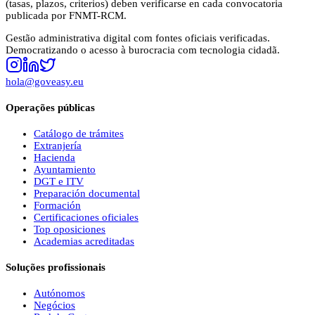
(tasas, plazos, criterios) deben verificarse en cada convocatoria
publicada por
FNMT-RCM
.
Gestão administrativa digital com fontes oficiais verificadas.
Democratizando o acesso à burocracia com tecnologia cidadã.
hola@goveasy.eu
Operações públicas
Catálogo de trámites
Extranjería
Hacienda
Ayuntamiento
DGT e ITV
Preparación documental
Formación
Certificaciones oficiales
Top oposiciones
Academias acreditadas
Soluções profissionais
Autónomos
Negócios