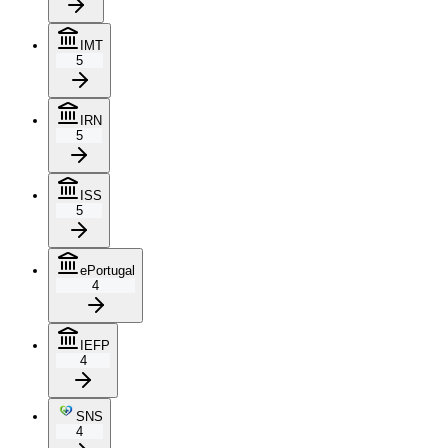
IMT
5
IRN
5
ISS
5
ePortugal
4
IEFP
4
SNS
4