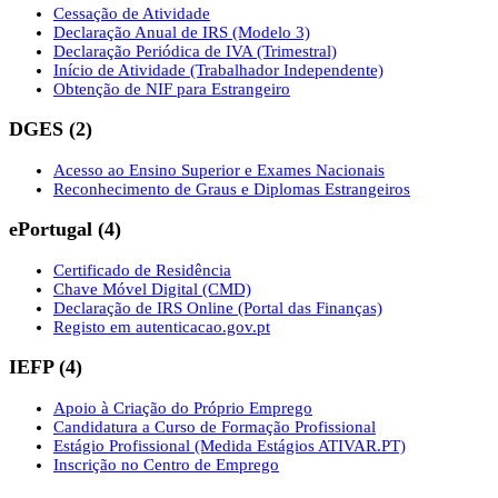
Cessação de Atividade
Declaração Anual de IRS (Modelo 3)
Declaração Periódica de IVA (Trimestral)
Início de Atividade (Trabalhador Independente)
Obtenção de NIF para Estrangeiro
DGES
(
2
)
Acesso ao Ensino Superior e Exames Nacionais
Reconhecimento de Graus e Diplomas Estrangeiros
ePortugal
(
4
)
Certificado de Residência
Chave Móvel Digital (CMD)
Declaração de IRS Online (Portal das Finanças)
Registo em autenticacao.gov.pt
IEFP
(
4
)
Apoio à Criação do Próprio Emprego
Candidatura a Curso de Formação Profissional
Estágio Profissional (Medida Estágios ATIVAR.PT)
Inscrição no Centro de Emprego