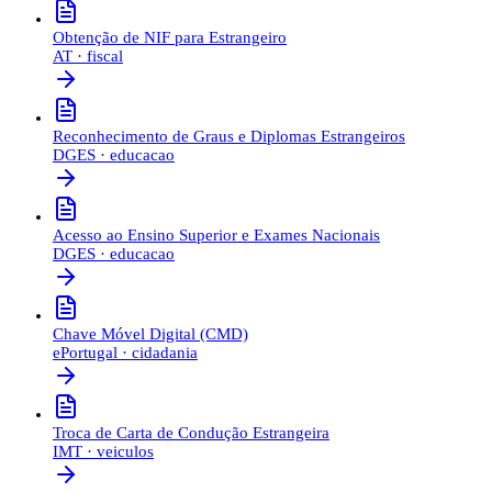
Obtenção de NIF para Estrangeiro
AT
·
fiscal
Reconhecimento de Graus e Diplomas Estrangeiros
DGES
·
educacao
Acesso ao Ensino Superior e Exames Nacionais
DGES
·
educacao
Chave Móvel Digital (CMD)
ePortugal
·
cidadania
Troca de Carta de Condução Estrangeira
IMT
·
veiculos