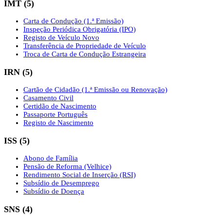
IMT
(
5
)
Carta de Condução (1.ª Emissão)
Inspeção Periódica Obrigatória (IPO)
Registo de Veículo Novo
Transferência de Propriedade de Veículo
Troca de Carta de Condução Estrangeira
IRN
(
5
)
Cartão de Cidadão (1.ª Emissão ou Renovação)
Casamento Civil
Certidão de Nascimento
Passaporte Português
Registo de Nascimento
ISS
(
5
)
Abono de Família
Pensão de Reforma (Velhice)
Rendimento Social de Inserção (RSI)
Subsídio de Desemprego
Subsídio de Doença
SNS
(
4
)