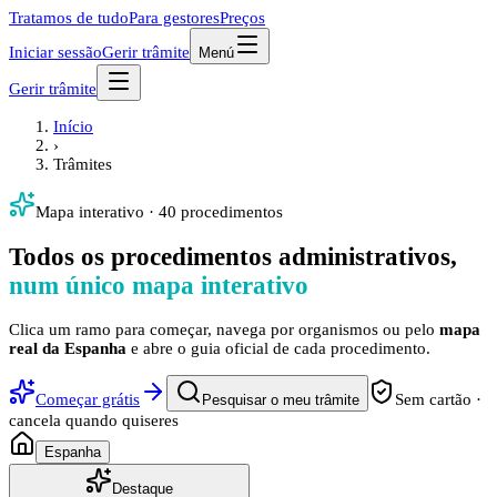
Tratamos de tudo
Para gestores
Preços
Iniciar sessão
Gerir trâmite
Menú
Gerir trâmite
Início
›
Trâmites
Mapa interativo · 40 procedimentos
Todos os procedimentos administrativos,
num único mapa interativo
Clica um ramo para começar, navega por organismos ou pelo
mapa
real da Espanha
e abre o guia oficial de cada procedimento.
Começar grátis
Sem cartão ·
Pesquisar o meu trâmite
cancela quando quiseres
Espanha
Destaque