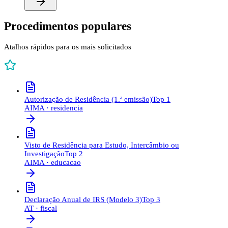
Procedimentos populares
Atalhos rápidos para os mais solicitados
Autorização de Residência (1.ª emissão)
Top
1
AIMA
·
residencia
Visto de Residência para Estudo, Intercâmbio ou
Investigação
Top
2
AIMA
·
educacao
Declaração Anual de IRS (Modelo 3)
Top
3
AT
·
fiscal