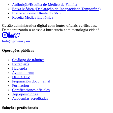
Atribuição/Escolha de Médico de Família
Baixa Médica (Declaração de Incapacidade Temporária)
Inscrição como Utente do SNS
Receita Médica Eletrónica
Gestão administrativa digital com fontes oficiais verificadas.
Democratizando o acesso à burocracia com tecnologia cidadã.
hola@goveasy.eu
Operações públicas
Catálogo de trámites
Extranjería
Hacienda
Ayuntamiento
DGT e ITV
Preparación documental
Formación
Certificaciones oficiales
Top oposiciones
Academias acreditadas
Soluções profissionais