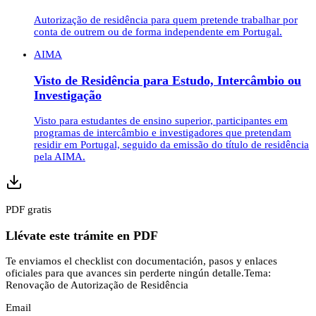
Autorização de residência para quem pretende trabalhar por
conta de outrem ou de forma independente em Portugal.
AIMA
Visto de Residência para Estudo, Intercâmbio ou
Investigação
Visto para estudantes de ensino superior, participantes em
programas de intercâmbio e investigadores que pretendam
residir em Portugal, seguido da emissão do título de residência
pela AIMA.
PDF gratis
Llévate este trámite en PDF
Te enviamos el checklist con documentación, pasos y enlaces
oficiales para que avances sin perderte ningún detalle.
Tema:
Renovação de Autorização de Residência
Email