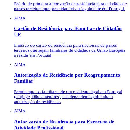
Pedido de primeira autorização de residência para cidadãos de
países terceiros que pretendam viver legalmente em Portugal.
AIMA
Cartão de Residência para Familiar de Cidadão
UE
Emissão do cartão de residência para nacionais de países
terceiros que sejam familiares de cidadãos da União Europeia
a residir em Portugal.
AIMA
Autorização de Residência por Reagrupamento
Familiar
Permite que os familiares de um residente legal em Portugal
(cônjuge, filhos menores, pais dependentes) obtenham
autorização de residência.
AIMA
Autorização de Residência para Exercício de
Atividade Profissional