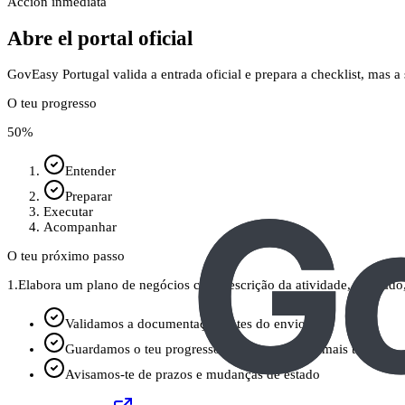
Acción inmediata
Abre el portal oficial
GovEasy Portugal valida a entrada oficial e prepara a checklist, mas 
O teu progresso
50
%
Entender
Preparar
Executar
Acompanhar
O teu próximo passo
1.
Elabora um plano de negócios com descrição da atividade, mercado, 
Validamos a documentação antes do envio
Guardamos o teu progresso: podes continuar mais tarde
Avisamos-te de prazos e mudanças de estado