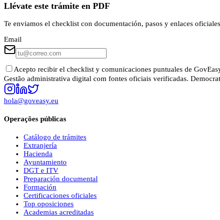
Llévate este trámite en PDF
Te enviamos el checklist con documentación, pasos y enlaces oficiales
Email
Acepto recibir el checklist y comunicaciones puntuales de GovEa
Gestão administrativa digital com fontes oficiais verificadas. Democr
hola@goveasy.eu
Operações públicas
Catálogo de trámites
Extranjería
Hacienda
Ayuntamiento
DGT e ITV
Preparación documental
Formación
Certificaciones oficiales
Top oposiciones
Academias acreditadas