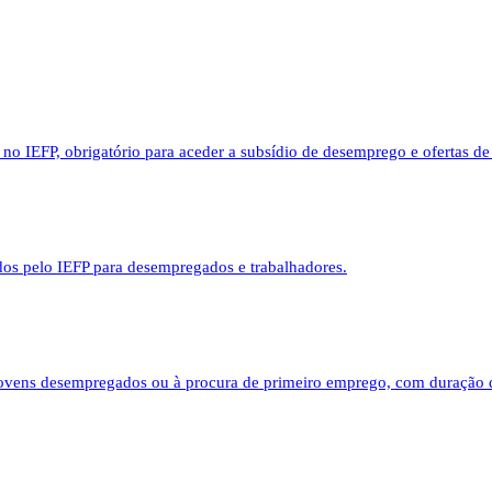
o IEFP, obrigatório para aceder a subsídio de desemprego e ofertas d
ados pelo IEFP para desempregados e trabalhadores.
 jovens desempregados ou à procura de primeiro emprego, com duração 