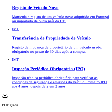
Registo de Veículo Novo
Matrícula e registo de um veículo novo adquirido em Portugal
ou importado de outro país da UE.
IMT
Transferência de Propriedade de Veículo
Registo da mudança de proprietário de um veículo usado,
obrigatório no prazo de 30 dias após a compra.
IMT
Inspeção Periódica Obrigatória (IPO)
Inspeção técnica periódica obrigatória para verificar as
condições de segurança e emissões do veículo. Primeiro IPO
aos 4 anos, depois de 2 em 2 anos.
PDF gratis