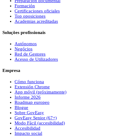
Preparación documental
Formación
Certificaciones oficiales
Top oposiciones
Academias acreditadas
Soluções profissionais
Autónomos
Negócios
Red de Gestores
Acesso de Utilizadores
Empresa
Cómo funciona
Extensión Chrome
App móvil (próximamente)
Informe 2026
Roadmap europeo
Blogue
Sobre
Gov
Easy
Gov
Easy
Senior (67+)
Modo Fácil (accesibilidad)
Accesibilidad
Impacto social