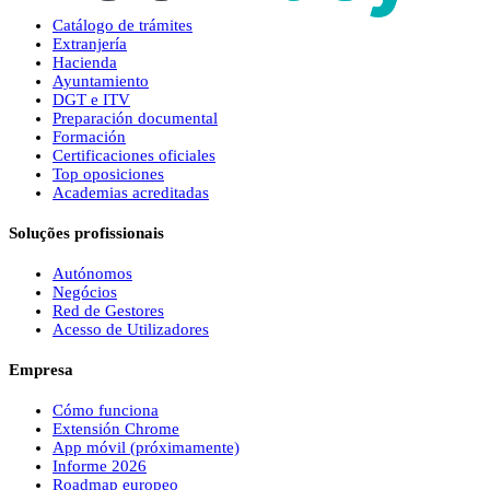
Catálogo de trámites
Extranjería
Hacienda
Ayuntamiento
DGT e ITV
Preparación documental
Formación
Certificaciones oficiales
Top oposiciones
Academias acreditadas
Soluções profissionais
Autónomos
Negócios
Red de Gestores
Acesso de Utilizadores
Empresa
Cómo funciona
Extensión Chrome
App móvil (próximamente)
Informe 2026
Roadmap europeo