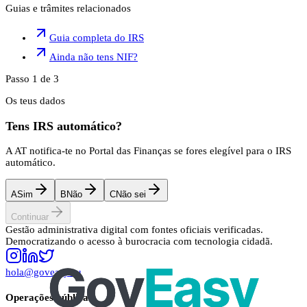
Guias e trâmites relacionados
Guia completa do IRS
Ainda não tens NIF?
Passo 1 de 3
Os teus dados
Tens IRS automático?
A AT notifica-te no Portal das Finanças se fores elegível para o IRS
automático.
A
Sim
B
Não
C
Não sei
Continuar
Gestão administrativa digital com fontes oficiais verificadas.
Democratizando o acesso à burocracia com tecnologia cidadã.
hola@goveasy.eu
Operações públicas